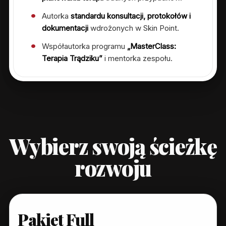
Autorka
standardu konsultacji, protokołów i
dokumentacji
wdrożonych w Skin Point.
Współautorka programu
„MasterClass:
Terapia Trądziku”
i mentorka zespołu.
Wybierz swoją ścieżkę
rozwoju
Pakiet Full