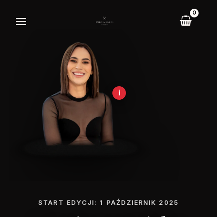
Przejdź
do
treści
i
START EDYCJI:
1
PAŹDZIERNIK 2025