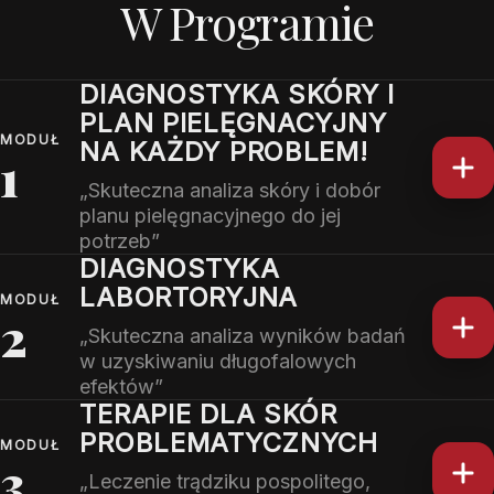
W Programie
DIAGNOSTYKA SKÓRY I
PLAN PIELĘGNACYJNY
MODUŁ
NA KAŻDY PROBLEM!
1
„Skuteczna analiza skóry i dobór
planu pielęgnacyjnego do jej
potrzeb”
DIAGNOSTYKA
LABORTORYJNA
MODUŁ
2
„Skuteczna analiza wyników badań
w uzyskiwaniu długofalowych
efektów”
TERAPIE DLA SKÓR
PROBLEMATYCZNYCH
MODUŁ
3
„Leczenie trądziku pospolitego,