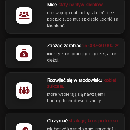
Mieć
stały napływ klientów
do swojego gabinetu/szkoleń, bez
poczucia, że musisz ciągle „gonić za
klientem”.
Zacząć zarabiać
15 000–30 000 zł
miesięcznie, pracując mądrzej, a nie
ciężej.
Rozwijać się w środowisku
kobiet
sukcesu
które wspierają się nawzajem i
budują dochodowe biznesy.
Otrzymać
strategię krok po kroku
jak łączyć kosmetologię, sprzedaż i