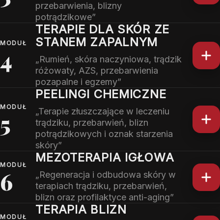
przebarwienia, blizny
potrądzikowe”
TERAPIE DLA SKÓR ZE
STANEM ZAPALNYM
MODUŁ
4
„Rumień, skóra naczyniowa, trądzik
różowaty, AZS, przebarwienia
pozapalne i egzemy”
PEELINGI CHEMICZNE
MODUŁ
„Terapie złuszczające w leczeniu
5
trądziku, przebarwień, blizn
potrądzikowych i oznak starzenia
skóry”
MEZOTERAPIA IGŁOWA
MODUŁ
6
„Regeneracja i odbudowa skóry w
terapiach trądziku, przebarwień,
blizn oraz profilaktyce anti-aging”
TERAPIA BLIZN
MODUŁ